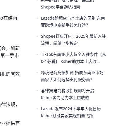
•
Shopee平台避坑指南
lo在越南
•
Lazada跨境店与本土店的区别 东南
亚跨境电商新手该怎样选？
•
Shopee虾皮开店，2025年最新入驻
流程，简单七步搞定
展会，如新
•
TikTok东南亚小店超全入驻条件【从
取第一手市
0-1必看】 Ksher助力本土店收
款！！
•
跨境电商竞争加剧 拓展东南亚市场
商机的有效
商家该如何选择支付服务商？
•
菲律宾电商税改新规即将开启
Ksher实力助力本土店收款
法律法规，
•
Lazada发布2024下半年大促日历
Ksher赋能卖家实现销量飞跃
企业提供官