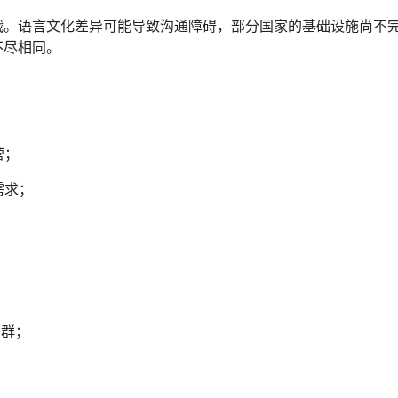
战。语言文化差异可能导致沟通障碍，部分国家的基础设施尚不
不尽相同。
；
营；
需求；
户群；
；