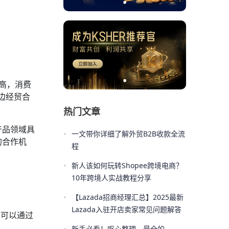
高，消费
边经贸合
热门文章
产品领域具
•
一文带你详细了解外贸B2B收款全流
的合作机
程
•
新人该如何玩转Shopee跨境电商？
10年跨境人实战教程分享
•
【Lazada招商经理汇总】2025最新
Lazada入驻开店卖家常见问题解答
业可以通过
新手必看！呕心整理，最全的