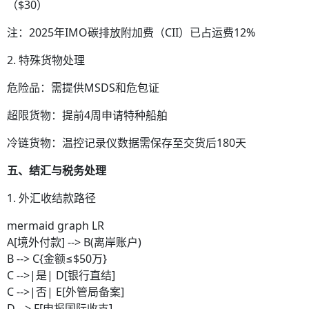
（$30）
注：2025年IMO碳排放附加费（CII）已占运费12%
2. 特殊货物处理
危险品：需提供MSDS和危包证
超限货物：提前4周申请特种船舶
冷链货物：温控记录仪数据需保存至交货后180天
五、结汇与税务处理
1. 外汇收结款路径
mermaid graph LR
A[境外付款] --> B(离岸账户)
B --> C{金额≤$50万}
C -->|是| D[银行直结]
C -->|否| E[外管局备案]
D --> F[申报国际收支]