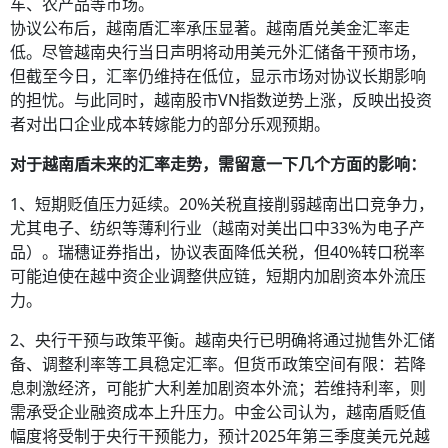
车、农产品等市场。
协议公布后，越南盾汇率承压显著。越南盾兑美金汇率走
低。尽管越南央行当日声明将动用美元外汇储备干预市场，
但截至今日，汇率仍维持在低位，显示市场对协议长期影响
的担忧。与此同时，越南股市VN指数逆势上涨，反映出投资
者对出口企业成本转嫁能力的部分乐观预期。
对于越南盾未来的汇率走势，需留意一下几个方面的影响：
1、短期贬值压力延续。20%关税直接削弱越南出口竞争力，
尤其电子、纺织等薄利行业（越南对美出口中33%为电子产
品）。瑞穗证券指出，协议表面降低关税，但40%转口税率
可能迫使在越中资企业调整供应链，短期内加剧资本外流压
力。
2、央行干预与政策平衡。越南央行已明确将通过抛售外汇储
备、调整利率等工具稳定汇率。但货币政策空间有限：若降
息刺激经济，可能扩大利差加剧资本外流；若维持利率，则
需承受企业融资成本上升压力。中金公司认为，越南盾贬值
幅度将受制于央行干预能力，预计2025年第三季度美元兑越