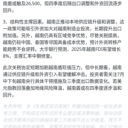
南盾或触及26,500，但四季度后随出口调整和外资回流逐步
回升。
3、结构性支撑因素。越南正推动本地供应链升级和调整，这
一政策可能吸引外资加大对越南制造业投资，长期提升出口
附加值。另外，越南仍具有区域竞争优势，尽管关税提高，
越南仍较中国、泰国等邻国具备成本优势，预计外资转移产
能趋势不会逆转。大华银行预测，2025年越南FDI有望增长
8%，支撑汇率中期修复。
此次关税协定短期加剧越南盾贬值压力，但中长期看，越南
通过供应链升级和外资引入有望缓解冲击。投资者需关注7月
中下旬越南央行具体干预措施及三季度出口数据变化。若美
元指数回落叠加地缘风险降温，越南盾或在四季度逐步温和
回升。
免责声明：本《东南亚资讯周报》所载内容仅供一般信息参
考之用，不构成任何形式的专业建议或决策依据。政治动态
及经济要闻内容均摘编自第三方新闻平台公开报道，我方不
对原始信息的准确性、完整性及时效性作担保。外汇行情分