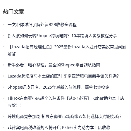
热门文章
•
一文带你详细了解外贸B2B收款全流程
•
新人该如何玩转Shopee跨境电商？10年跨境人实战教程分享
•
【Lazada招商经理汇总】2025最新Lazada入驻开店卖家常见问题
解答
•
新手必看！呕心整理，最全的Shopee平台避坑指南
•
Lazada跨境店与本土店的区别 东南亚跨境电商新手该怎样选？
•
Shopee虾皮开店，2025年最新入驻流程，简单七步搞定
•
TikTok东南亚小店超全入驻条件【从0-1必看】 Ksher助力本土店
收款！！
•
跨境电商竞争加剧 拓展东南亚市场商家该如何选择支付服务商？
•
菲律宾电商税改新规即将开启 Ksher实力助力本土店收款