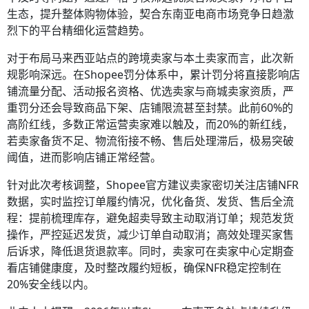
生态，提升整体购物体验，契合东南亚电商市场竞争日趋激
烈下的平台精细化运营趋势。
对于布局马来西亚站点的跨境卖家与本土卖家而言，此次新
规影响深远。在Shopee罚分体系中，累计罚分将直接影响店
铺流量分配、活动报名资格、优选卖家与商城卖家资质，严
重罚分还会导致商品下架、店铺限流甚至封禁。此前60%的
高阶红线，多数正常运营卖家难以触及，而20%的新红线，
若卖家备货不足、物流衔接不畅、售后处理滞后，极易突破
阈值，进而影响店铺正常经营。
针对此次考核调整，Shopee官方建议卖家密切关注店铺NFR
数据，实时监控订单履约情况，优化备货、发货、售后全流
程：提前梳理库存，避免超卖导致主动取消订单；规范发货
操作，严控延迟发货，减少订单自动取消；高效处理买家售
后诉求，降低退货退款率。同时，卖家可在卖家中心定期查
看店铺健康度，及时整改履约短板，确保NFR稳定控制在
20%安全线以内。