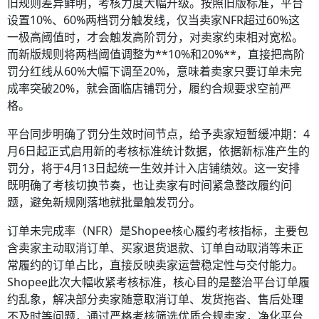
旧规则差异鲜明，考核力度大幅升级。按照旧版标准，平台
设置10%、60%两档罚分触发线，仅当卖家NFR超过60%这
一极高阈值时，才会触发高阶罚分，对卖家约束相对宽松。
而新版规则将两档阈值调整为**10%和20%**，直接把高阶
罚分红线从60%大幅下调至20%，意味着卖家只要订单未完
成率突破20%，就会面临店铺罚分，履约合规要求空前严
格。
平台同步明确了罚分生效时间节点，给予卖家短暂缓冲期：4
月6日起正式启用新的考核标准统计数据，依据新标准产生的
罚分，将于4月13日起统一生效并计入店铺绩效。这一安排
既明确了考核切换节奏，也让卖家有时间紧急整改履约问
题，避免新规刚落地就批量触发罚分。
订单未完成率（NFR）是Shopee核心履约考核指标，主要包
含卖家主动取消订单、买家退货退款、订单自动取消等未正
常履约的订单占比，直接反映卖家运营稳定性与交付能力。
Shopee此次大幅收紧考核标准，核心目的是整治平台订单履
约乱象，解决部分卖家随意取消订单、发货拖沓、售后处理
不及时等问题，通过严格考核筛选优质合规卖家，净化平台