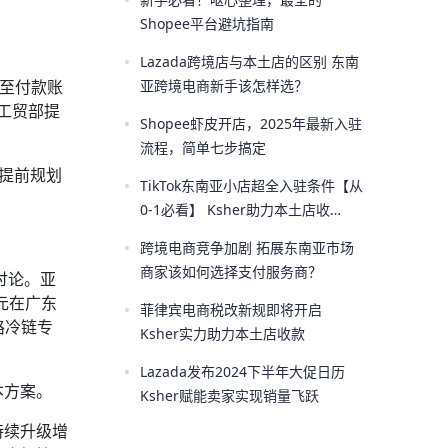
•
Shopee平台避坑指南
•
Lazada跨境店与本土店的区别 东南
还至付款账
亚跨境电商新手该怎样选？
斯工贸部提
•
Shopee虾皮开店，2025年最新入驻
流程，简单七步搞定
需提前规划
•
TikTok东南亚小店超全入驻条件【从
0-1必看】 Ksher助力本土店收
款！！
•
跨境电商竞争加剧 拓展东南亚市场
商家该如何选择支付服务商？
讨论。亚
元在广东
•
菲律宾电商税改新规即将开启
路冷链专
Ksher实力助力本土店收款
•
Lazada发布2024下半年大促日历
本方案。
Ksher赋能卖家实现销量飞跃
持续升级增