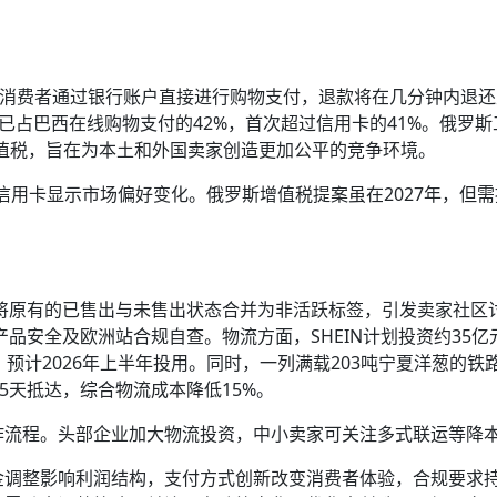
能，允许消费者通过银行账户直接进行购物支付，退款将在几分钟内退
付已占巴西在线购物支付的42%，首次超过信用卡的41%。俄罗
的增值税，旨在为本土和外国卖家创造更加公平的竞争环境。
信用卡显示市场偏好变化。俄罗斯增值税提案虽在2027年，但
，将原有的已售出与未售出状态合并为非活跃标签，引发卖家社区
产品安全及欧洲站合规自查。物流方面，SHEIN计划投资约35亿
预计2026年上半年投用。同时，一列满载203吨宁夏洋葱的铁
5天抵达，综合物流成本降低15%。
作流程。头部企业加大物流投资，中小卖家可关注多式联运等降
金调整影响利润结构，支付方式创新改变消费者体验，合规要求