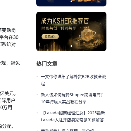
率变动尚
大平台在30
I系统对
合规，避免
热门文章
•
一文带你详细了解外贸B2B收款全流
程
1亿美元。
•
新人该如何玩转Shopee跨境电商？
实际用户
10年跨境人实战教程分享
90万用
•
【Lazada招商经理汇总】2025最新
Lazada入驻开店卖家常见问题解答
源分配，
新手必看！呕心整理，最全的