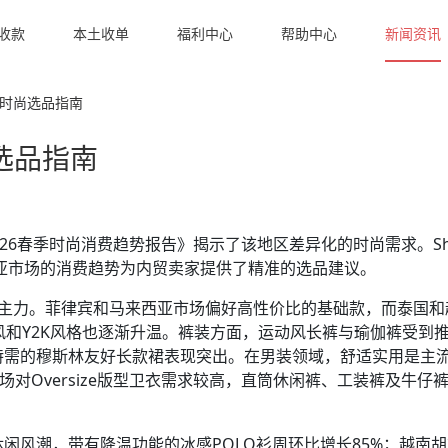
收款
本土收单
福利中心
帮助中心
新闻资讯
季时尚选品指南
尚选品指南
026春季时尚消费趋势报告》揭示了该地区差异化的时尚需求。Sh
南亚市场的消费趋势为内贸卖家提供了精准的选品建议。
销主力。菲律宾和马来西亚市场偏好高性价比的基础款，而泰国和
风和Y2K风格也逐渐升温。裤装方面，运动风长裤与瑜伽裤受到
特需的穆斯林友好长款裙表现突出。在男装领域，舒适实用是主
场对Oversize版型卫衣需求较高，直筒休闲裤、工装裤及牛仔
闲风潮，带有降温功能的冰感POLO衫周环比增长85%；越南