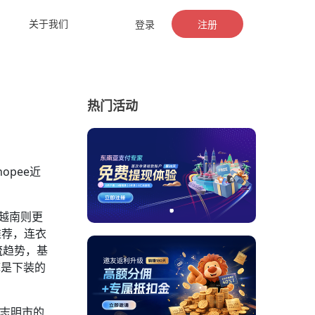
关于我们
登录
注册
热门活动
opee近
越南则更
推荐，连衣
流趋势，基
裤是下装的
胡志明市的