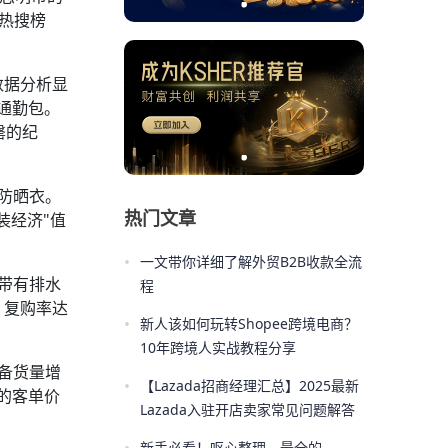
上热搜榜
数据分析显
通勤包。
罄的纪
防晒衣。
热门文章
装经济"值
•
一文带你详细了解外贸B2B收款全流
带有排水
程
，复购率达
•
新人该如何玩转Shopee跨境电商？
10年跨境人实战教程分享
备货量增
•
【Lazada招商经理汇总】2025最新
群的客单价
Lazada入驻开店卖家常见问题解答
新手必看！呕心整理，最全的