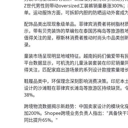
Z世代男性则带动oversized工装裤销量暴涨3
单。运动服饰方面，可拆卸内胆的防晒运动外套成
配饰品类出现现象级单品。菲律宾消费者将树脂材
示，带有贝壳装饰的草编包在泰国苏梅岛等旅游胜地
值得关注的是，穆斯林消费者推动时尚头巾品类创新
录。
童装市场呈现明显地域特征。越南妈妈们偏爱带有民
平台数据显示，可机洗的儿童泳装套装在印尼销量同
得关注，匹配家庭出游场景的系列设计款搜索量增长
鞋履品类中，环保理念深刻影响消费决策。印尼本
设计的沙滩鞋在菲律宾长滩岛等旅游区持续缺货。
38%。
跨境物流数据揭示新趋势：中国卖家设计的模块化
加200%。Shopee跨境业务负责人指出："具
同比提升65%。"