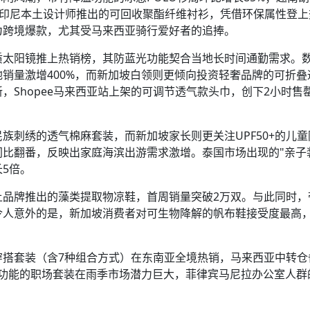
00%；印尼本土设计师推出的可回收聚酯纤维衬衫，凭借环保属性登
为跨境爆款，尤其受马来西亚骑行爱好者的追捧。
质太阳镜推上热销榜，其防蓝光功能契合当地长时间通勤需求。
销量激增400%，而新加坡白领则更倾向投资轻奢品牌的可折叠
，Shopee马来西亚站上架的可调节透气款头巾，创下2小时售
族刺绣的透气棉麻套装，而新加坡家长则更关注UPF50+的儿童
比翻番，反映出家庭海滨出游需求激增。泰国市场出现的"亲子
5倍。
土品牌推出的藻类提取物凉鞋，首周销量突破2万双。与此同时，
令人意外的是，新加坡消费者对可生物降解的帆布鞋接受度最高
穿搭套装（含7种组合方式）在东南亚全境热销，马来西亚中转仓
备快干功能的职场套装在雨季市场潜力巨大，菲律宾马尼拉办公室人