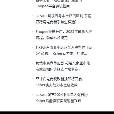
•
Shopee平台避坑指南
•
Lazada跨境店与本土店的区别 东南
亚跨境电商新手该怎样选？
•
Shopee虾皮开店，2025年最新入驻
流程，简单七步搞定
•
TikTok东南亚小店超全入驻条件【从
0-1必看】 Ksher助力本土店收
款！！
•
跨境电商竞争加剧 拓展东南亚市场
商家该如何选择支付服务商？
•
菲律宾电商税改新规即将开启
Ksher实力助力本土店收款
•
Lazada发布2024下半年大促日历
Ksher赋能卖家实现销量飞跃