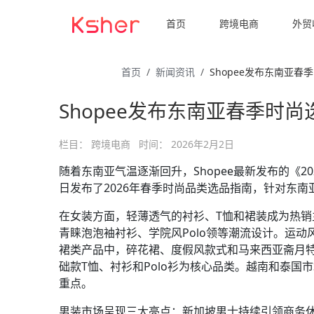
首页
跨境电商
外贸
首页
新闻资讯
Shopee发布东南亚春
Shopee发布东南亚春季时
栏目：
跨境电商
时间：
2026年2月2日
随着东南亚气温逐渐回升，Shopee最新发布的《2
日发布了2026年春季时尚品类选品指南，针对东
在女装方面，轻薄透气的衬衫、T恤和裙装成为热
青睐泡泡袖衬衫、学院风Polo领等潮流设计。运动
裙类产品中，碎花裙、度假风款式和马来西亚斋月
础款T恤、衬衫和Polo衫为核心品类。越南和泰国市
重点。
男装市场呈现三大亮点：新加坡男士持续引领商务休