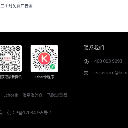
获三个月免费广告金
联系我们
400 003 9093
ts.service@kshe
码获取最新资讯
Ksher小程序
EchoTik
海星海外仓
飞跨浏览器
有
京ICP备17034755号-1