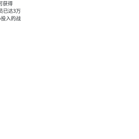
可获得
员已达3万
心投入的战