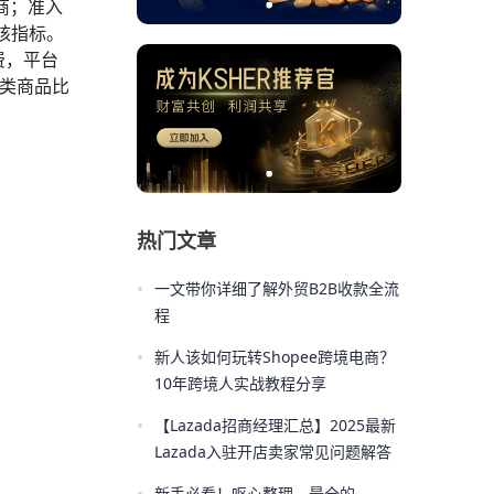
商；准入
核指标。
费，平台
同类商品比
热门文章
•
一文带你详细了解外贸B2B收款全流
程
•
新人该如何玩转Shopee跨境电商？
10年跨境人实战教程分享
•
【Lazada招商经理汇总】2025最新
Lazada入驻开店卖家常见问题解答
新手必看！呕心整理，最全的