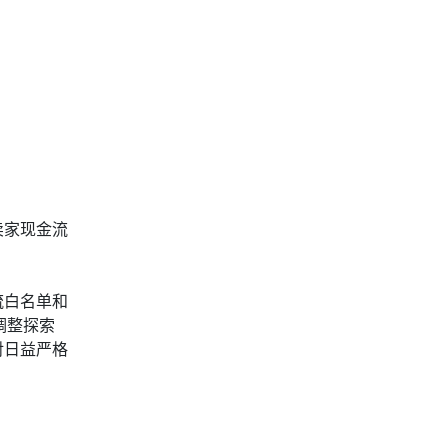
卖家现金流
流白名单和
调整探索
对日益严格