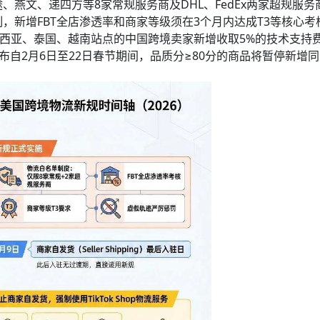
燕文、递四方等8家常规服务商及DHL、FedEx两家超规服务
，新增FBT全店渗透率和商家等级须在3个月内达成T3等核心考
马来西亚、泰国、越南站点的中国跨境卖家新增收取5%的技术支持
布自2月6日至22日春节期间，品质分≥80分的商品将暂停新增