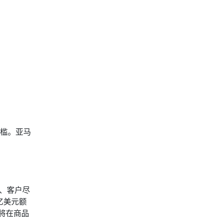
门槛。亚马
序、客户尽
亿美元额
款将在商品