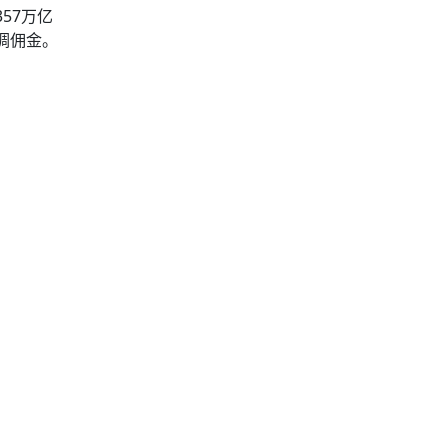
57万亿
下调佣金。