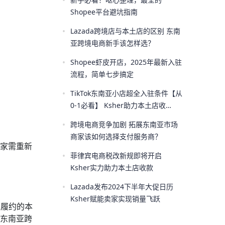
•
Shopee平台避坑指南
•
Lazada跨境店与本土店的区别 东南
亚跨境电商新手该怎样选？
•
Shopee虾皮开店，2025年最新入驻
流程，简单七步搞定
•
TikTok东南亚小店超全入驻条件【从
0-1必看】 Ksher助力本土店收
款！！
•
跨境电商竞争加剧 拓展东南亚市场
商家该如何选择支付服务商？
卖家需重新
•
菲律宾电商税改新规即将开启
Ksher实力助力本土店收款
•
Lazada发布2024下半年大促日历
Ksher赋能卖家实现销量飞跃
k履约的本
p东南亚跨