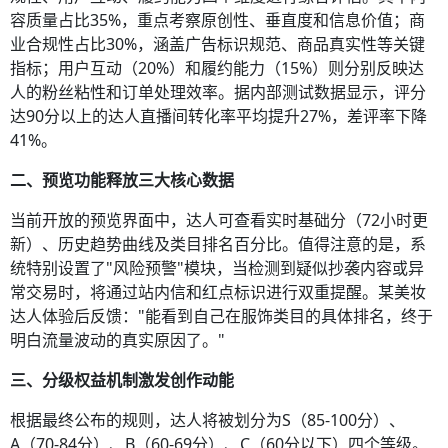
容质量占比35%，重点考察原创性、垂直度和信息价值；商
业合规性占比30%，涵盖广告标识规范、商品真实性等关键
指标；用户互动（20%）和履约能力（15%）则分别反映达
人的粉丝粘性和订单处理效率。据内部测试数据显示，评分
达90分以上的达人直播间转化率平均提升27%，差评率下降
41%。
二、预览功能释放三大核心数据
当前开放的预览界面中，达人可查看实时基础分（72小时更
新）、历史趋势曲线及类目排名百分比。值得注意的是，系
统特别设置了"风险预警"模块，当检测到疑似抄袭内容或异
常交易时，将通过站内信和红点标识进行双重提醒。某美妆
达人体验后反馈："能看到自己在服饰类目的具体排名，终于
明白流量波动的真实原因了。"
三、分级权益机制激发创作动能
根据最终公布的规则，达人将被划分为S（85-100分）、
A（70-84分）、B（60-69分）、C（60分以下）四个等级。