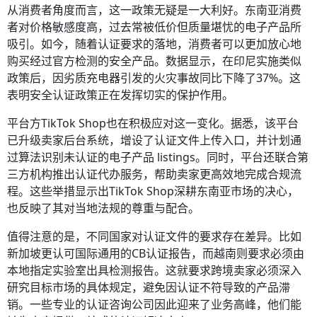
从消费者角度而言，这一政策无疑是一大利好。东南亚消费
者对价格敏感度高，过去常被低价但质量堪忧的电子产品所
吸引。如今，随着认证要求的落地，消费者可以更加放心地
购买经过官方检测的安全产品。数据显示，在印尼实施类似
政策后，因劣质充电器引发的火灾事故同比下降了37%。这
表明安全认证政策正在发挥切实的保护作用。
平台方TikTok Shop也在积极应对这一变化。据悉，该平台
已升级卖家后台系统，增设了认证文件上传入口，并计划通
过算法识别未认证的电子产品 listings。同时，平台还联合第
三方机构推出认证代办服务，帮助卖家更高效地完成合规流
程。这些举措显示出TikTok Shop深耕东南亚市场的决心，
也反映了其对当地法规的尊重与配合。
值得注意的是，不同国家对认证文件的要求存在差异。比如
新加坡更认可国际通用的CB认证报告，而越南则要求必须由
本地指定实验室出具检测报告。这就要求跨境卖家必须深入
研究目标市场的具体规定，避免因认证不符导致的产品滞
销。一些专业的认证咨询公司因此迎来了业务高峰，他们能