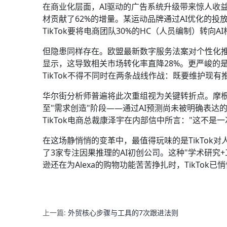
在商业化层面，AI驱动的广告系统升级带来惊人收益
材贡献了62%的增量。某运动品牌通过AI优化的投
TikTok要将电商团队30%的HC（人员编制）转向A
但隐患同样存在。欧盟最新数字服务法案对个性化
显示，这导致相关市场转化率直降28%。更严峻的是，
TikTok不得不同时在两条战线作战：既要维护现
华尔街分析师普遍将此次重组视为关键转折点。摩根
至"需求创造"阶段——通过AI预测尚未被明确表
TikTok电商总裁康泽宇在内部信中所言："这不是
在这场静悄悄的变革中，最值得玩味的是TikTok对
了3家专注因果推理的AI初创公司。这种"学术研究
逊还在为Alexa的购物功能苦苦挣扎时，TikTo
上一篇:
外贸核心步骤与工具的7次跟进法则