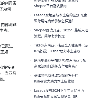
•
成的创意素
Shopee平台避坑指南
了为何
•
Lazada跨境店与本土店的区别 东南
亚跨境电商新手该怎样选？
。内部测试
•
容生态。
Shopee虾皮开店，2025年最新入驻
流程，简单七步搞定
•
TikTok东南亚小店超全入驻条件【从
k已跃进
0-1必看】 Ksher助力本土店收
。正如
款！！
•
跨境电商竞争加剧 拓展东南亚市场
商家该如何选择支付服务商？
期密集投资
心。当亚马
•
菲律宾电商税改新规即将开启
链。
Ksher实力助力本土店收款
•
Lazada发布2024下半年大促日历
Ksher赋能卖家实现销量飞跃