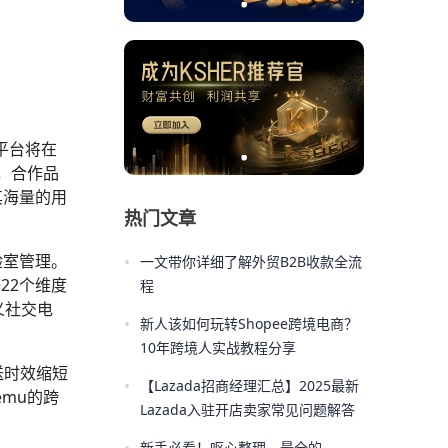
，平台将在
段，合作品
其海量的用
热门文章
验室管理。
•
一文带你详细了解外贸B2B收款全流
22个维度
程
义社交电
•
新人该如何玩转Shopee跨境电商？
10年跨境人实战教程分享
送时效缩短
•
【Lazada招商经理汇总】2025最新
mu的跨
Lazada入驻开店卖家常见问题解答
新手必看！呕心整理，最全的