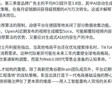
。第三季度品牌广告主的平均ROI提升至3.8倍，其中AI自动生
放策略，在斋月促销期间获得超预期的470万次转化。这或许解释
I相关岗位。
推荐算法的限制，迫使平台在德国等地关闭了部分数据收集功能
OpenAI近期发布的视频生成模型Sora，可能颠覆短视频内
有推荐算法的优势，又要应对生成式AI对内容生产的冲击。
士丹利报告指出，当其他电商平台还在优化搜索排名时，TikTo
达的消费需求。这种代际差异可能在未来三年内重塑全球电商格局
一次普通架构调整，而是为Web3.0时代零售业准备的认知革命。"
人才结构的重塑。除了高薪挖角谷歌Brain团队成员外，平台近
+工程落地"的双轨策略，彰显出其打造下一代电商基础设施的野
k已悄悄将赌注押在了更本质的维度——用人工智能重构人货场的关系