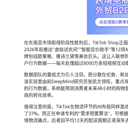
在东南亚市场取得阶段性胜利后，TikTok Sho
2026年前推出"虚拟试衣间""智能定价助手"等12
牌包括欧莱雅、雅诗兰黛等美妆巨头。这让人联想到阿
户行为数据——每天处理超过8000万条短视频互动
数据团队的重组尤为引人注目。原分散在伦敦、新加
该实验室由前DeepMind研究员张凯文领衔，重
的行为数据，系统能预测消费者未来48小时的购物
商的转化效率。
值得注意的是，TikTok在物流环节的AI布局同
了37%。而正在申请专利的"需求预置算法"，可根
境物流痛点，后者因平均12天的配送周期正逐渐失