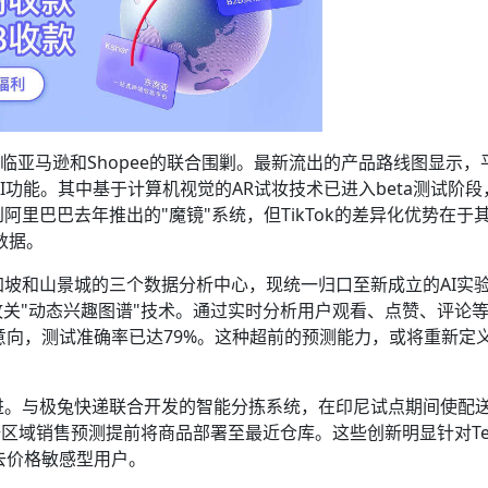
p正面临亚马逊和Shopee的联合围剿。最新流出的产品路线图显示
项AI功能。其中基于计算机视觉的AR试妆技术已进入beta测试阶
里巴巴去年推出的"魔镜"系统，但TikTok的差异化优势在于
数据。
坡和山景城的三个数据分析中心，现统一归口至新成立的AI实
点攻关"动态兴趣图谱"技术。通过实时分析用户观看、点赞、评论等
意向，测试准确率已达79%。这种超前的预测能力，或将重新定
样激进。与极兔快递联合开发的智能分拣系统，在印尼试点期间使配
据区域销售预测提前将商品部署至最近仓库。这些创新明显针对Te
去价格敏感型用户。