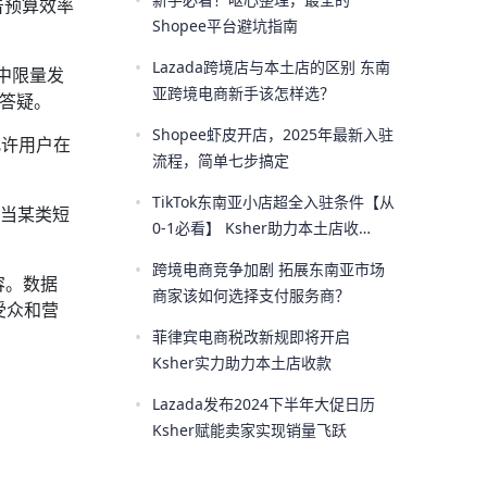
•
告预算效率
Shopee平台避坑指南
•
Lazada跨境店与本土店的区别 东南
中限量发
亚跨境电商新手该怎样选？
播答疑。
•
Shopee虾皮开店，2025年最新入驻
允许用户在
流程，简单七步搞定
•
TikTok东南亚小店超全入驻条件【从
。当某类短
0-1必看】 Ksher助力本土店收
。
款！！
•
跨境电商竞争加剧 拓展东南亚市场
容。数据
商家该如何选择支付服务商？
受众和营
•
菲律宾电商税改新规即将开启
Ksher实力助力本土店收款
•
Lazada发布2024下半年大促日历
Ksher赋能卖家实现销量飞跃