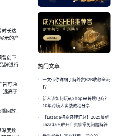
看时长达
度展示的产
频曾创下
许品牌进行
热门文章
•
一文带你详细了解外贸B2B收款全流
广告可通
程
%，远高于
•
新人该如何玩转Shopee跨境电商？
10年跨境人实战教程分享
录播回放，
•
【Lazada招商经理汇总】2025最新
Lazada入驻开店卖家常见问题解答
等深度数
新手必看！呕心整理，最全的