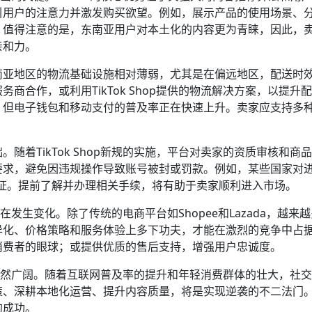
引用户的注意力并激发购买欲望。例如，展示产品的使用场景、
。值得注意的是，东南亚用户对本土化的内容更为青睐，因此，
亲和力。
南亚地区的物流基础设施相对薄弱，尤其是在偏远地区，配送时
商合作，或利用TikTok Shop提供的物流解决方案，以提升
，但电子钱包和移动支付的普及率正在快速上升。卖家应支持多
随着TikTok Shop新规的实施，平台对卖家的资质审核和商
要求，避免因违规操作导致账号被封或罚款。例如，某些国家对
I认证。提前了解并办理相关手续，将有助于卖家顺利进入市场。
正在发生变化。除了传统的电商平台如Shopee和Lazada，越来
异化、价格策略和服务体验上多下功夫，才能在激烈的竞争中占
消费者的眼球；或提供优质的售后支持，增强用户忠诚度。
展前景依然广阔。随着互联网普及率的提升和年轻消费群体的壮大，社
策、深耕本地化运营、提升内容质量，将是实现逆袭的不二法门
的成功。