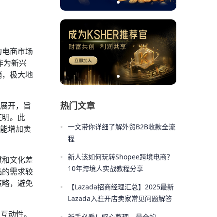
的电商市场
p作为新兴
销，极大地
热门文章
验展开，旨
证明。此
•
一文带你详细了解外贸B2B收款全流
可能增加卖
程
•
新人该如何玩转Shopee跨境电商？
惯和文化差
10年跨境人实战教程分享
品的需求较
策略，避免
•
【Lazada招商经理汇总】2025最新
Lazada入驻开店卖家常见问题解答
户互动性。
新手必看！呕心整理，最全的