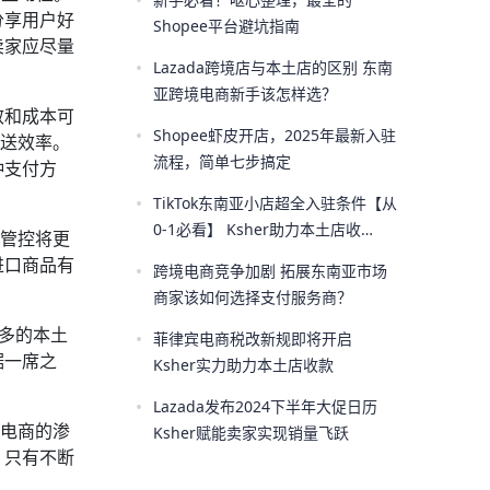
•
分享用户好
Shopee平台避坑指南
卖家应尽量
•
Lazada跨境店与本土店的区别 东南
亚跨境电商新手该怎样选？
效和成本可
•
Shopee虾皮开店，2025年最新入驻
配送效率。
流程，简单七步搞定
种支付方
•
TikTok东南亚小店超全入驻条件【从
0-1必看】 Ksher助力本土店收
品管控将更
款！！
进口商品有
•
跨境电商竞争加剧 拓展东南亚市场
商家该如何选择支付服务商？
越多的本土
•
菲律宾电商税改新规即将开启
据一席之
Ksher实力助力本土店收款
•
Lazada发布2024下半年大促日历
交电商的渗
Ksher赋能卖家实现销量飞跃
。只有不断