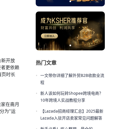
平台新开放
热门文章
费者更依赖
情页时长
•
一文带你详细了解外贸B2B收款全流
程
•
新人该如何玩转Shopee跨境电商？
10年跨境人实战教程分享
卖家在斋月
•
分为"运
【Lazada招商经理汇总】2025最新
Lazada入驻开店卖家常见问题解答
新手必看！呕心整理，最全的