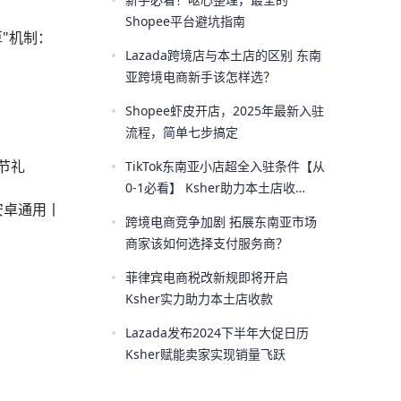
•
Shopee平台避坑指南
"机制：
•
Lazada跨境店与本土店的区别 东南
亚跨境电商新手该怎样选？
•
Shopee虾皮开店，2025年最新入驻
流程，简单七步搞定
•
节礼
TikTok东南亚小店超全入驻条件【从
0-1必看】 Ksher助力本土店收
果安卓通用丨
款！！
•
跨境电商竞争加剧 拓展东南亚市场
商家该如何选择支付服务商？
•
菲律宾电商税改新规即将开启
Ksher实力助力本土店收款
•
Lazada发布2024下半年大促日历
Ksher赋能卖家实现销量飞跃