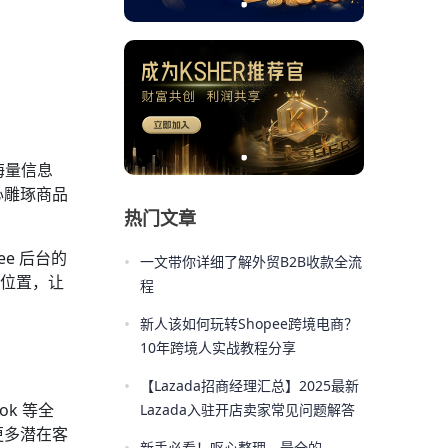
海量信息
心雕琢商品
热门文章
e 后台的
•
一文带你详细了解外贸B2B收款全流
势位置，让
程
•
新人该如何玩转Shopee跨境电商？
10年跨境人实战教程分享
•
【Lazada招商经理汇总】2025最新
ok 等全
Lazada入驻开店卖家常见问题解答
更多潜在客
新手必看！呕心整理，最全的