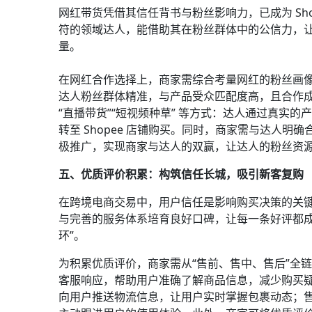
网红带货凭借其信任背书与粉丝影响力，已成为 Sh
符的领域达人，能借助其在粉丝群体中的公信力，
量。
在网红合作选择上，商家需综合考量网红的粉丝画像、
达人粉丝群体精准，与产品受众匹配度高，且合作成
“直播带货”“短视频种草” 等方式：达人通过真实
转至 Shopee 店铺购买。同时，商家需与达人明确
极推广，实现商家与达人的双赢，让达人的粉丝资源
五、优质评价积累：构筑信任长城，吸引新客复购​
在跨境电商交易中，用户信任是影响购买决策的关
与完善的服务体系培育良好口碑，让每一条好评都成
环”。​
为积累优质评价，商家需从“售前、售中、售后”全
客服响应，帮助用户准确了解商品信息，减少购买
向用户推送物流信息，让用户实时掌握包裹动态；