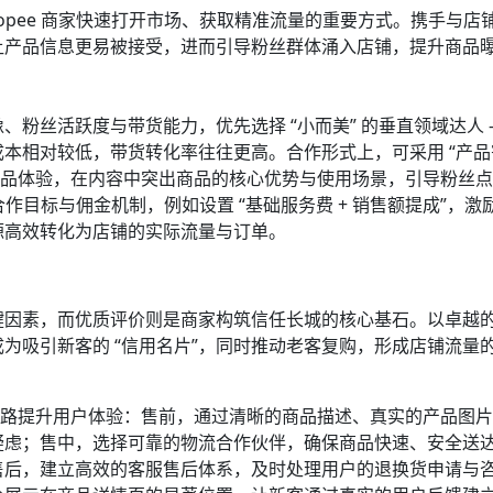
opee 商家快速打开市场、获取精准流量的重要方式。携手与店
让产品信息更易被接受，进而引导粉丝群体涌入店铺，提升商品
粉丝活跃度与带货能力，优先选择 “小而美” 的垂直领域达人 
本相对较低，带货转化率往往更高。合作形式上，可采用 “产品
的产品体验，在内容中突出商品的核心优势与使用场景，引导粉丝
合作目标与佣金机制，例如设置 “基础服务费 + 销售额提成”，激
高效转化为店铺的实际流量与订单。​
键因素，而优质评价则是商家构筑信任长城的核心基石。以卓越
为吸引新客的 “信用名片”，同时推动老客复购，形成店铺流量的
链路提升用户体验：售前，通过清晰的商品描述、真实的产品图
疑虑；售中，选择可靠的物流合作伙伴，确保商品快速、安全送
售后，建立高效的客服售后体系，及时处理用户的退换货申请与