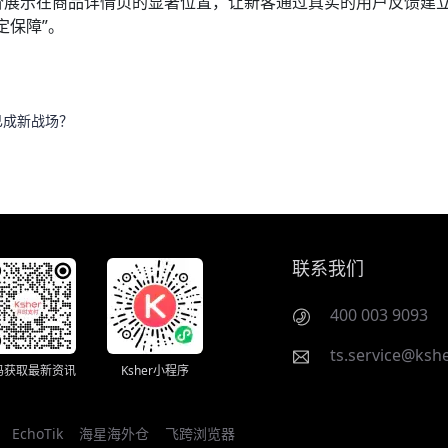
价展示在商品详情页的显著位置，让新客通过真实的用户反馈建
定保障”。
亚已成新战场？
联系我们
400 003 9093
ts.service@kshe
码获取最新资讯
Ksher小程序
EchoTik
海星海外仓
飞跨浏览器