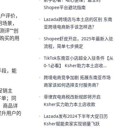
•
Shopee平台避坑指南
用户评价，
•
Lazada跨境店与本土店的区别 东南
用场景，
亚跨境电商新手该怎样选？
测评”“创
已购买的用
•
Shopee虾皮开店，2025年最新入驻
流程，简单七步搞定
•
TikTok东南亚小店超全入驻条件【从
0-1必看】 Ksher助力本土店收
手段，能
款！！
•
跨境电商竞争加剧 拓展东南亚市场
商家该如何选择支付服务商？
促销主
•
菲律宾电商税改新规即将开启
下单；同
Ksher实力助力本土店收款
页、商品详
提升用户的
•
Lazada发布2024下半年大促日历
Ksher赋能卖家实现销量飞跃