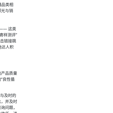
铺品类相
曝光与销
—— 这类
寄样测评”
点击链接跳
励达人积
的产品质量
“良性循
片与及时的
达，并及时
咨询问题，