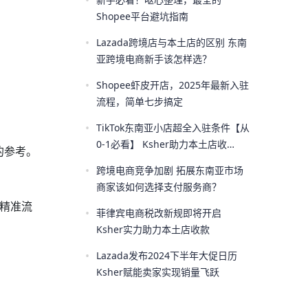
•
Shopee平台避坑指南
•
Lazada跨境店与本土店的区别 东南
亚跨境电商新手该怎样选？
•
Shopee虾皮开店，2025年最新入驻
流程，简单七步搞定
•
TikTok东南亚小店超全入驻条件【从
0-1必看】 Ksher助力本土店收
的参考。
款！！
•
跨境电商竞争加剧 拓展东南亚市场
商家该如何选择支付服务商？
高精准流
•
菲律宾电商税改新规即将开启
Ksher实力助力本土店收款
•
Lazada发布2024下半年大促日历
Ksher赋能卖家实现销量飞跃