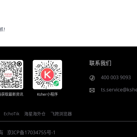
起抓！
联系我们
400 003 9093
ts.service@kshe
码获取最新资讯
Ksher小程序
EchoTik
海星海外仓
飞跨浏览器
有
京ICP备17034755号-1