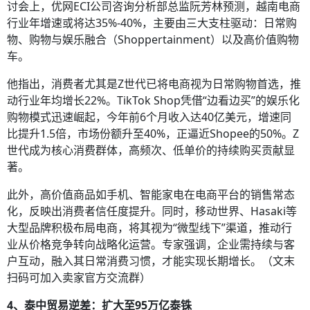
讨会上，优网ECI公司咨询分析部总监阮芳林预测，越南电商
行业年增速或将达35%-40%，主要由三大支柱驱动：日常购
物、购物与娱乐融合（Shoppertainment）以及高价值购物
车。
他指出，消费者尤其是Z世代已将电商视为日常购物首选，推
动行业年均增长22%。TikTok Shop凭借“边看边买”的娱乐化
购物模式迅速崛起，今年前6个月收入达40亿美元，增速同
比提升1.5倍，市场份额升至40%，正逼近Shopee的50%。Z
世代成为核心消费群体，高频次、低单价的持续购买贡献显
著。
此外，高价值商品如手机、智能家电在电商平台的销售常态
化，反映出消费者信任度提升。同时，移动世界、Hasaki等
大型品牌积极布局电商，将其视为“微型线下”渠道，推动行
业从价格竞争转向战略化运营。专家强调，企业需持续与客
户互动，融入其日常消费习惯，才能实现长期增长。（文末
扫码可加入卖家官方交流群）
4、泰中贸易逆差：扩大至95万亿泰铢