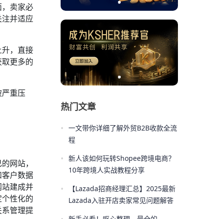
面，卖家必
关注并适应
上升，直接
获取更多的
被严重压
热门文章
•
一文带你详细了解外贸B2B收款全流
程
•
新人该如何玩转Shopee跨境电商？
己的网站，
10年跨境人实战教程分享
和客户数据
网站建成并
•
【Lazada招商经理汇总】2025最新
定个性化的
Lazada入驻开店卖家常见问题解答
关系管理提
新手必看！呕心整理，最全的