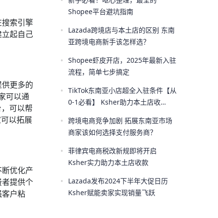
•
Shopee平台避坑指南
在搜索引擎
•
Lazada跨境店与本土店的区别 东南
建立起自己
亚跨境电商新手该怎样选？
•
Shopee虾皮开店，2025年最新入驻
流程，简单七步搞定
提供更多的
•
TikTok东南亚小店超全入驻条件【从
卖家可以通
0-1必看】 Ksher助力本土店收
台，可以帮
款！！
家可以拓展
•
跨境电商竞争加剧 拓展东南亚市场
商家该如何选择支付服务商？
•
菲律宾电商税改新规即将开启
Ksher实力助力本土店收款
不断优化产
•
Lazada发布2024下半年大促日历
费者提供个
Ksher赋能卖家实现销量飞跃
强客户粘