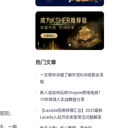
热门文章
•
一文带你详细了解外贸B2B收款全流
程
•
新人该如何玩转Shopee跨境电商？
10年跨境人实战教程分享
•
【Lazada招商经理汇总】2025最新
被驳回；
Lazada入驻开店卖家常见问题解答
点，一般
新手必看！呕心整理，最全的