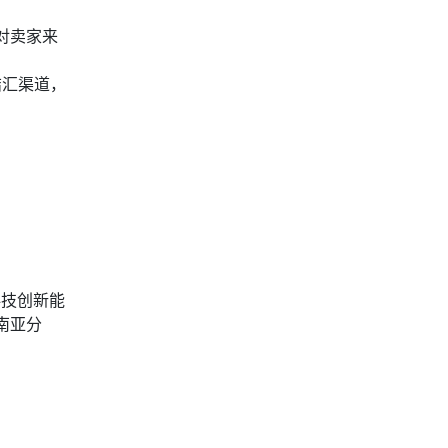
对卖家来
结汇渠道，
科技创新能
南亚分