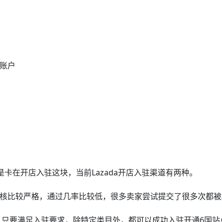
台账户
是卡在开店入驻这块，当前Lazada开店入驻渠道有两种。
：审核比较严格，通过几率比较低，很多卖家尝试提交了很多次都
构。只要满足入驻要求，除特定类目外，都可以成功入驻开通6国站