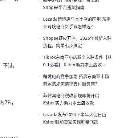
•
Shopee平台避坑指南
•
Lazada跨境店与本土店的区别 东南
亚跨境电商新手该怎样选？
•
Shopee虾皮开店，2025年最新入驻
流程，简单七步搞定
•
TikTok东南亚小店超全入驻条件【从
0-1必看】 Ksher助力本土店收
。不过，
款！！
•
跨境电商竞争加剧 拓展东南亚市场
商家该如何选择支付服务商？
•
菲律宾电商税改新规即将开启
为7%，
Ksher实力助力本土店收款
•
Lazada发布2024下半年大促日历
Ksher赋能卖家实现销量飞跃